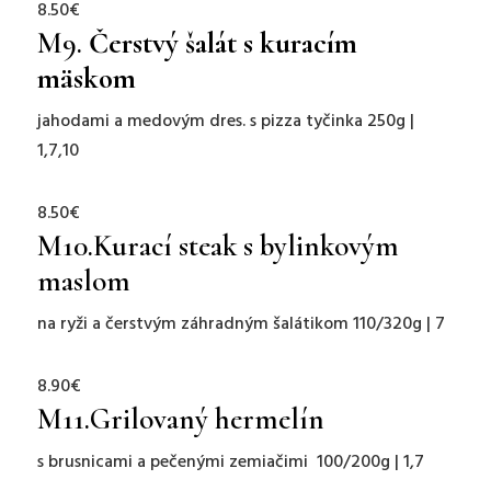
8.50€
M9.
Čerstvý šalát s kuracím
mäskom
jahodami a medovým dres. s pizza tyčinka 250g |
1,7,10
8.50€
M10.
Kurací steak s bylinkovým
maslom
na ryži a čerstvým záhradným šalátikom 110/320g | 7
8.90€
M11.
Grilovaný hermelín
s brusnicami a pečenými zemiačimi
100/200g | 1,7