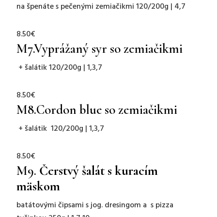
na špenáte s pečenými zemiačikmi 120/200g | 4,7
8.50€
M7.
Vyprážaný syr so zemiačikmi
+ šalátik 120/200g | 1,3,7
8.50€
M8.
Cordon blue so zemiačikmi
+ šalátik 120/200g | 1,3,7
8.50€
M9.
Čerstvý šalát s kuracím
mäskom
batátovými čipsami s jog. dresingom a s pizza