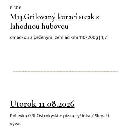
8.50€
M13.
G
rilova
ný kurací steak s
lahodnou hubovou
omáčkou a pečenými zemiačikmi
110/200g | 1,7
Utorok 11.08.2026
Polievka 0,3l Ostrokyslá + pizza tyčinka / Slepačí
vývar