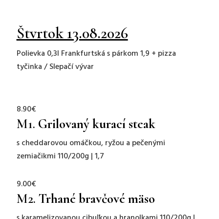
Štvrtok 13.08.2026
Polievka 0,3l Frankfurtská s párkom 1,9 + pizza
tyčinka / Slepačí vývar
8.90€
M1.
Grilovaný kurací steak
s cheddarovou omáčkou, ryžou a pečenými
zemiačikmi 110/200g | 1,7
9.00€
M2.
Trhané bravčové mäso
s karamelizovanou cibuľkou a hranolkami 110/200g |