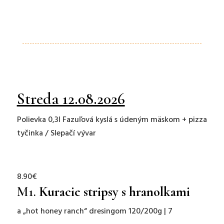
Streda 12.08.2026
Polievka 0,3l Fazuľová kyslá s údeným mäskom + pizza
tyčinka / Slepačí vývar
8.90€
M1.
Kuracie stripsy s hranolkami
a „hot honey ranch“ dresingom 120/200g | 7