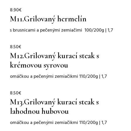
8.90€
M11.
Grilovaný hermelín
s brusnicami a pečenými zemiačimi
100/200g | 1,7
8.50€
M12.
Grilovaný kurací steak s
krémovou syrovou
omáčkou a pečenými zemiačikmi
110/200g | 1,7
8.50€
M13.
G
rilova
ný kurací steak s
lahodnou hubovou
omáčkou a pečenými zemiačikmi
110/200g | 1,7