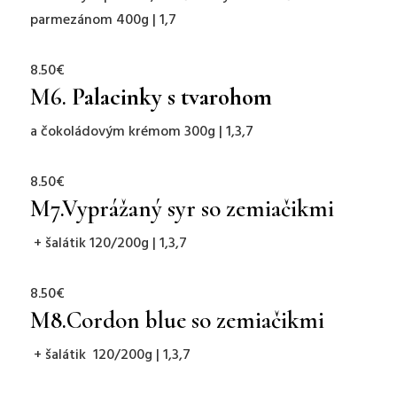
parmezánom 400g | 1,7
8.50€
M6.
Palacinky s tvarohom
a čokoládovým krémom 300g | 1,3,7
8.50€
M7.
Vyprážaný syr so zemiačikmi
+ šalátik 120/200g | 1,3,7
8.50€
M8.
Cordon blue so zemiačikmi
+ šalátik 120/200g | 1,3,7