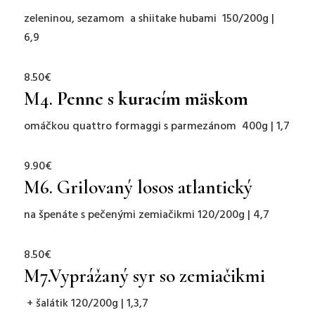
zeleninou, sezamom a shiitake hubami 150/200g |
6,9
8.50€
M4.
Penne s kuracím mäskom
omáčkou quattro formaggi s parmezánom 400g | 1,7
9.90€
M6. Grilovaný losos atlantický
na špenáte s pečenými zemiačikmi 120/200g | 4,7
8.50€
M7.
Vyprážaný syr so zemiačikmi
+ šalátik 120/200g | 1,3,7