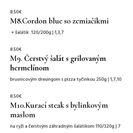
8.50€
M8.
Cordon blue so zemiačikmi
+ šalátik 120/200g | 1,3,7
8.50€
M9.
Čerstvý šalát s grilovaným
hermelínom
brusnicovým dresingom s pizza tyčinkou 250g | 1,7,10
8.50€
M10.Kurací steak s bylinkovým
maslom
na ryži a čerstvým záhradným šalátikom 110/320g | 7