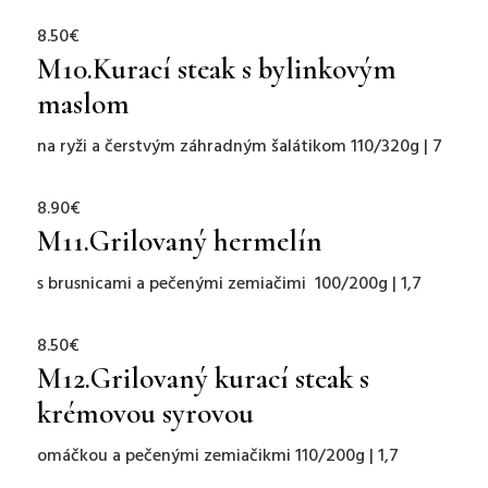
8.50€
M10.
Kurací steak s bylinkovým
maslom
na ryži a čerstvým záhradným šalátikom 110/320g | 7
8.90€
M11.
Grilovaný hermelín
s brusnicami a pečenými zemiačimi
100/200g | 1,7
8.50€
M12.
Grilovaný kurací steak s
krémovou syrovou
omáčkou a pečenými zemiačikmi
110/200g | 1,7