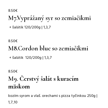
8.50€
M7.
Vyprážaný syr so zemiačikmi
+ šalátik 120/200g | 1,3,7
8.50€
M8.
Cordon blue so zemiačikmi
+ šalátik 120/200g | 1,3,7
8.50€
M9.
Čerstvý šalát s kuracím
mäskom
kozím syrom a vlaš. orechami s pizza tyčinkou 250g |
1,7,10