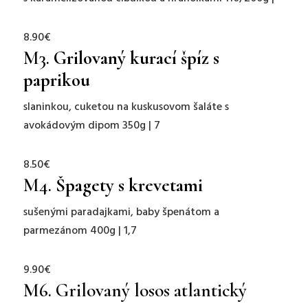
8.90€
M3.
Grilovaný kurací špíz s
paprikou
slaninkou, cuketou na kuskusovom šaláte s
avokádovým dipom 350g | 7
8.50€
M4.
Špagety s krevetami
sušenými paradajkami, baby špenátom a
parmezánom 400g | 1,7
9.90€
M6.
Grilovaný losos atlantický