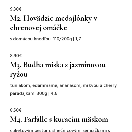
9.30€
M2.
Hovädzie medajlónky v
chrenovej omáčke
s domácou knedľou 110/200g | 1,7
8.90€
M3.
Budha miska s jazmínovou
ryžou
tuniakom, edammame, ananásom, mrkvou a cherry
paradajkami 300g | 4,6
8.50€
M4.
Farfalle s kuracím mäskom
cuketovým pestom, slnečnicovými semiačkami s