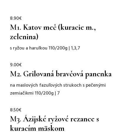
8.90€
M1.
Katov meč (kuracie m.,
zelenina)
s ryžou a haruľkou 110/200g | 1,3,7
9.00€
M2.
Grilovaná bravčová panenka
na maslových fazuľových strukoch s
pečenými
zemiačikmi
110/200g | 7
8.50€
M3.
Ázijské ryžové rezance s
kuracím mäskom