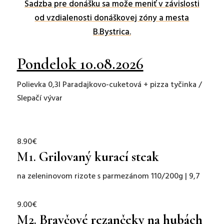
Sadzba pre donášku sa može meniť v závislosti
od vzdialenosti donáškovej zóny a mesta
B.Bystrica.
Pondelok 10.08.2026
Polievka 0,3l Paradajkovo-cuketová + pizza tyčinka /
Slepačí vývar
8.90€
M1.
Grilovaný kurací steak
na zeleninovom rizote s parmezánom 110/200g | 9,7
9.00€
M2.
Bravčové rezančeky na hubách